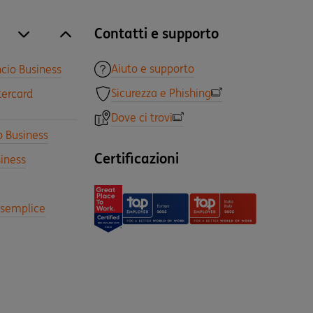
Contatti e supporto
site.accordion.apri [it-IT] Tutti i prodotti
Chiudi Tutti i prodotti
Aiuto e supporto
cio Business
Sicurezza e Phishing
tercard
Dove ci trovi
o Business
Certificazioni
iness
a semplice