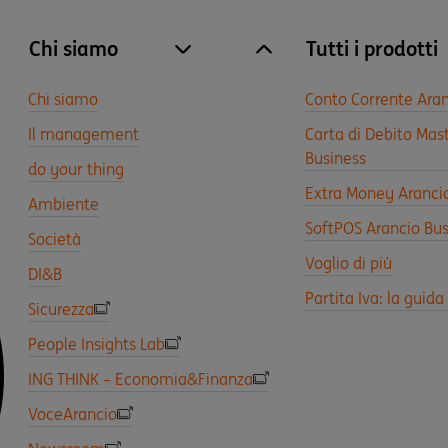
Chi siamo
Tutti i prodotti
site.accordion.apri [it-IT] Chi siamo
Chiudi Chi siamo
Chi siamo
Conto Corrente Aran
Il management
Carta di Debito Mas
Business
do your thing
Extra Money Aranci
Ambiente
SoftPOS Arancio Bus
Società
Voglio di più
DI&B
Partita Iva: la guid
Sicurezza
People Insights Lab
ING THINK – Economia&Finanza
VoceArancio