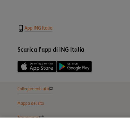
App ING Italia
Scarica l’app di ING Italia
Collegamenti utili
Mappa del sito
Trasparenza