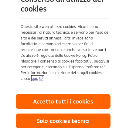
cookies
Aiuto e supporto
Sicurezza e Phishing
Questo sito web utilizza cookies. Alcuni sono
Dove ci trovi
necessari, di natura tecnica, e servono per l’uso del
sito e dei servizi annessi, altri invece sono
facoltativi e servono ad esempio per fini di
Certificazioni
profilazione commerciale anche verso terze parti.
L’utilizzo è regolato dalla Cookie Policy. Potrai
rilasciare il consenso ai cookies facoltativi, suddivisi
per categorie, cliccando su “Esprimo Preferenze”.
Per informazioni e selezione dei singoli cookies,
clicca
qui.
Collegamenti utili
Accetto tutti i cookies
Mappa del sito
Trasparenza
Cookies
Solo cookies tecnici
Sezione Privacy
Reclami e Risoluzione delle controversie