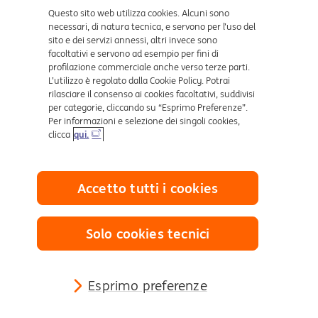
pagamenti contactless, fornita da Worldline Merchant Services Italia e
distribuita da ING. Il servizio è richiedibile esclusivamente dai clienti ING
Questo sito web utilizza cookies. Alcuni sono
titolari di Conto Corrente Arancio Business. L'attivazione è soggetta alla
necessari, di natura tecnica, e servono per l’uso del
valutazione e approvazione da parte di Worldline Merchant Services Italia. In
sito e dei servizi annessi, altri invece sono
relazione al servizio SoftPOS è possibile consultare il foglio informativo
facoltativi e servono ad esempio per fini di
presente nell’area riservata dell’app ING.
profilazione commerciale anche verso terze parti.
L’utilizzo è regolato dalla Cookie Policy. Potrai
rilasciare il consenso ai cookies facoltativi, suddivisi
per categorie, cliccando su “Esprimo Preferenze”.
Per informazioni e selezione dei singoli cookies,
clicca
qui.
Collegamenti utili
Mappa del sito
Trasparenza
Accetto tutti i cookies
Cookies
Sezione Privacy
Reclami
Solo cookies tecnici
Definizione di Default
Reclami e Risoluzione delle controversie
Arbitro Controversie Finanziarie
Esprimo preferenze
Sostenibilità Finanziaria